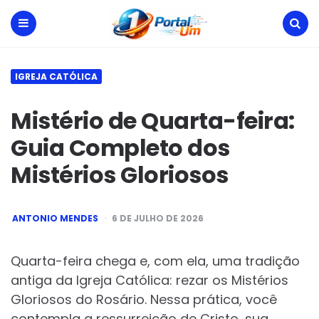
Portal
Um
Menu
Search
IGREJA CATÓLICA
Mistério de Quarta-feira:
Guia Completo dos
Mistérios Gloriosos
POSTED
ANTONIO MENDES
6 DE JULHO DE 2026
BY
Quarta-feira chega e, com ela, uma tradição
antiga da Igreja Católica: rezar os Mistérios
Gloriosos do Rosário. Nessa prática, você
contempla a ressurreição de Cristo, sua