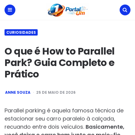
Portal
Um
Menu
Search
CURIOSIDADES
O que é How to Parallel
Park? Guia Completo e
Prático
POSTED
ANNE SOUZA
25 DE MAIO DE 2026
BY
Parallel parking é aquela famosa técnica de
estacionar seu carro paralelo à calçada,
recuando entre dois veículos.
Basicamente,
você deixa o carro bem junto ao meio-fio,