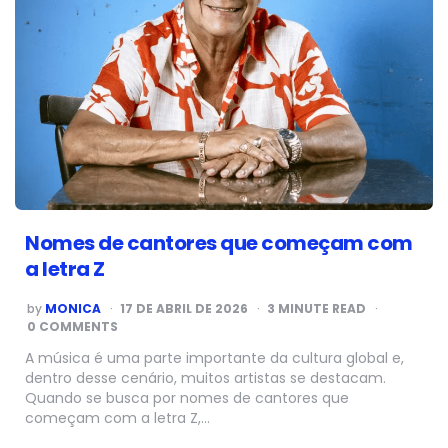
Nomes de cantores que começam com
a letra Z
POSTED
by
MONICA
17 DE ABRIL DE 2026
3
MINUTE READ
BY
0 COMMENTS
A música é uma parte importante da cultura global e,
dentro desse cenário, muitos artistas se destacam.
Quando se busca por nomes de cantores que
começam com a letra Z,…