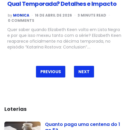
Qual Temporada? Detalhes e Impacto
POSTED
by
MONICA
16 DE ABRIL DE 2026
3
MINUTE READ
BY
0 COMMENTS
Quer saber quando Elizabeth Keen volta em Lista Negra
e por que isso mexeu tanto com a série? Elizabeth Keen
reaparece oficialmente na décima temporada, no
episódio “Katarina Rostova: Conclusion”….
Paginação
de
PREVIOUS
NEXT
posts
Loterias
Quanto paga uma centena do 1