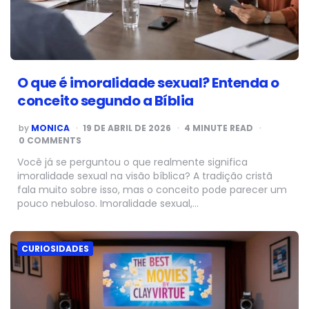
O que é imoralidade sexual? Entenda o
conceito segundo a Bíblia
POSTED
by
MONICA
19 DE ABRIL DE 2026
4
MINUTE READ
BY
0 COMMENTS
Você já se perguntou o que realmente significa
imoralidade sexual na visão bíblica? A tradição cristã
fala muito sobre isso, mas o conceito pode parecer um
pouco nebuloso. Imoralidade sexual,…
CURIOSIDADES