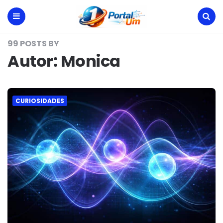
Portal
Um
Menu
Search
99 POSTS BY
Autor:
Monica
CURIOSIDADES