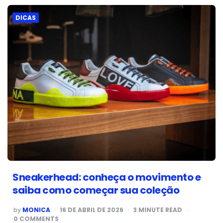
DICAS
Sneakerhead: conheça o movimento e
saiba como começar sua coleção
POSTED
by
MONICA
16 DE ABRIL DE 2026
3
MINUTE READ
BY
0 COMMENTS