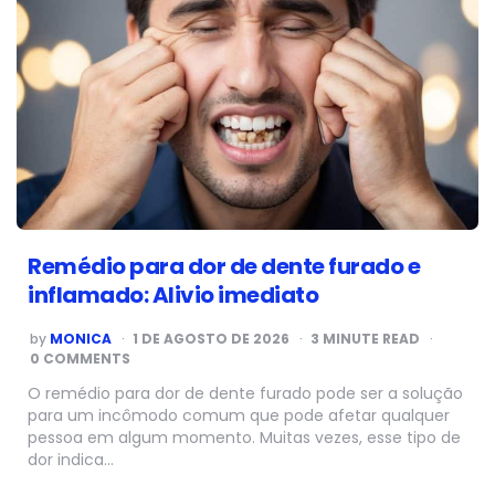
Remédio para dor de dente furado e
inflamado: Alivio imediato
POSTED
by
MONICA
1 DE AGOSTO DE 2026
3
MINUTE READ
BY
0 COMMENTS
O remédio para dor de dente furado pode ser a solução
para um incômodo comum que pode afetar qualquer
pessoa em algum momento. Muitas vezes, esse tipo de
dor indica…