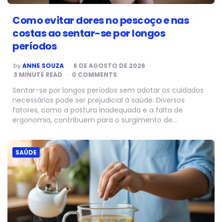
Como evitar dores no pescoço e nas
costas ao sentar-se por longos
períodos
POSTED
by
ANNE SOUZA
6 DE AGOSTO DE 2026
BY
3
MINUTE READ
0 COMMENTS
Sentar-se por longos períodos sem adotar os cuidados
necessários pode ser prejudicial à saúde. Diversos
fatores, como a postura inadequada e a falta de
ergonomia, contribuem para o surgimento de…
SAÚDE