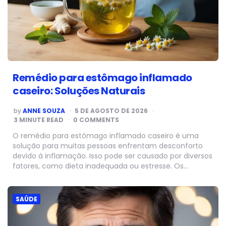
Remédio para estômago inflamado
caseiro: Soluções Naturais
POSTED
by
ANNE SOUZA
5 DE AGOSTO DE 2026
BY
3
MINUTE READ
0 COMMENTS
O remédio para estômago inflamado caseiro é uma
solução para muitas pessoas enfrentam desconforto
devido à inflamação. Isso pode ser causado por diversos
fatores, como dieta inadequada ou estresse. Os…
SAÚDE