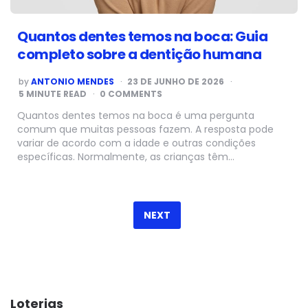
Quantos dentes temos na boca: Guia
completo sobre a dentição humana
POSTED
by
ANTONIO MENDES
23 DE JUNHO DE 2026
BY
5
MINUTE READ
0 COMMENTS
Quantos dentes temos na boca é uma pergunta
comum que muitas pessoas fazem. A resposta pode
variar de acordo com a idade e outras condições
específicas. Normalmente, as crianças têm…
Paginação
de
NEXT
posts
Loterias