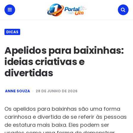
Portal
Um
Menu
Search
DICAS
Apelidos para baixinhas:
ideias criativas e
divertidas
POSTED
ANNE SOUZA
28 DE JUNHO DE 2026
BY
Os apelidos para baixinhas são uma forma
carinhosa e divertida de se referir às pessoas
de estatura mais baixa. Eles podem ser
usados como uma forma de demonstrar