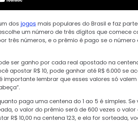
 um dos
jogos
mais populares do Brasil e faz parte
 escolhe um número de três dígitos que comece com
r três números, e o prêmio é pago se o número e
de ser ganho por cada real apostado na centena 
você apostar R$ 10, pode ganhar até R$ 6.000 se a
 é importante lembrar que esses valores só valem 
abeça”.
quanto paga uma centena do 1 ao 5 é simples. S
eada, o valor do prêmio será de 600 vezes o valor
ar R$ 10,00 na centena 123, e ela for sorteada, v