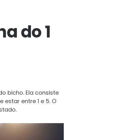
a do 1
o bicho. Ela consiste
estar entre 1 e 5. O
stado.