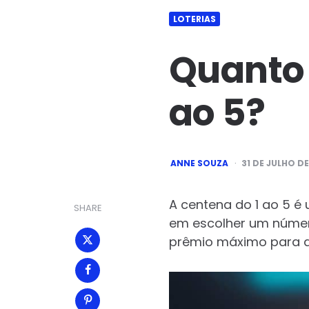
LOTERIAS
Quanto 
ao 5?
POSTED
ANNE SOUZA
31 DE JULHO D
BY
A centena do 1 ao 5 é 
SHARE
em escolher um número 
prêmio máximo para a 