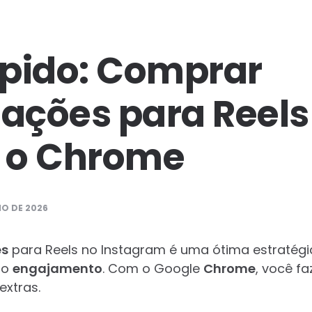
pido: Comprar
zações para Reels
 o Chrome
HO DE 2026
es
para Reels no Instagram é uma ótima estratégia
 o
engajamento
. Com o Google
Chrome
, você fa
extras.