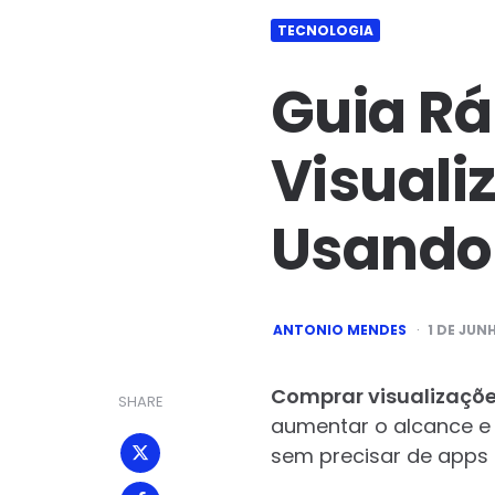
TECNOLOGIA
Guia Rá
Visuali
Usando
POSTED
ANTONIO MENDES
1 DE JUN
BY
Comprar visualizaçõ
SHARE
aumentar o alcance e
sem precisar de apps 