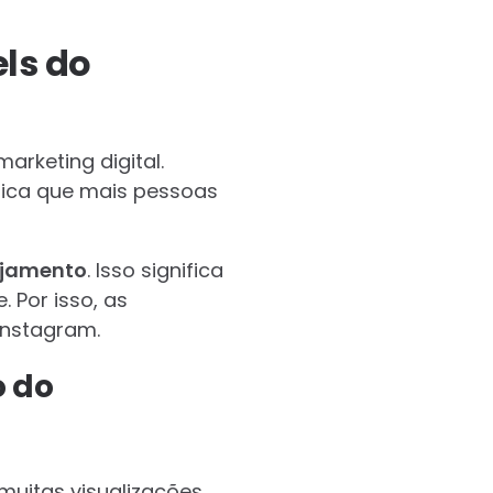
ls do
arketing digital.
ifica que mais pessoas
jamento
. Isso significa
 Por isso, as
Instagram.
o do
muitas visualizações,