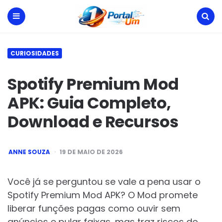
Portal
Um
Menu
Search
CURIOSIDADES
Spotify Premium Mod
APK: Guia Completo,
Download e Recursos
POSTED
ANNE SOUZA
19 DE MAIO DE 2026
BY
Você já se perguntou se vale a pena usar o
Spotify Premium Mod APK? O Mod promete
liberar funções pagas como ouvir sem
anúncios e pular faixas, mas traz riscos de