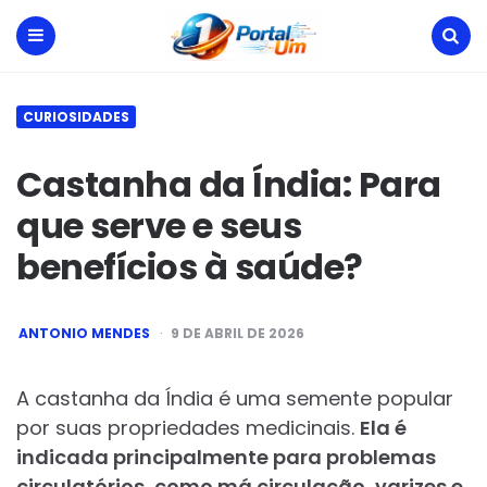
Portal
Um
Menu
Search
CURIOSIDADES
Castanha da Índia: Para
que serve e seus
benefícios à saúde?
POSTED
ANTONIO MENDES
9 DE ABRIL DE 2026
BY
A castanha da Índia é uma semente popular
por suas propriedades medicinais.
Ela é
indicada principalmente para problemas
circulatórios, como má circulação, varizes e