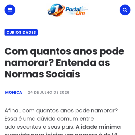
Portal
Um
Menu
Search
CURIOSIDADES
Com quantos anos pode
namorar? Entenda as
Normas Sociais
POSTED
MONICA
24 DE JULHO DE 2026
BY
Afinal, com quantos anos pode namorar?
Essa é uma dúvida comum entre
adolescentes e seus pais.
A idade mínima
sugerida para iniciar um namoro é de 14