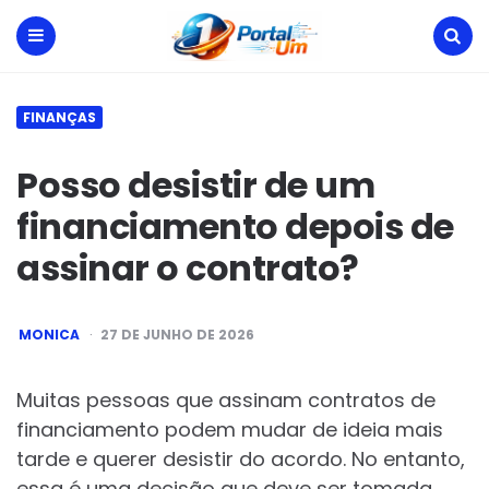
Portal
Um
Menu
Search
FINANÇAS
Posso desistir de um
financiamento depois de
assinar o contrato?
POSTED
MONICA
27 DE JUNHO DE 2026
BY
Muitas pessoas que assinam contratos de
financiamento podem mudar de ideia mais
tarde e querer desistir do acordo. No entanto,
essa é uma decisão que deve ser tomada