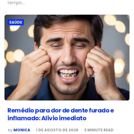
tempo…
SAÚDE
Remédio para dor de dente furado e
inflamado: Alivio imediato
POSTED
by
MONICA
1 DE AGOSTO DE 2026
3
MINUTE READ
BY