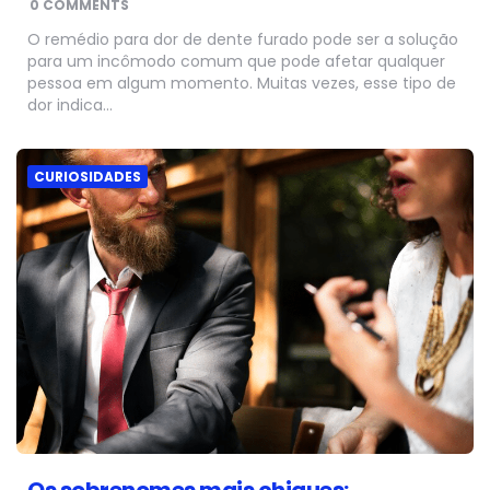
0 COMMENTS
O remédio para dor de dente furado pode ser a solução
para um incômodo comum que pode afetar qualquer
pessoa em algum momento. Muitas vezes, esse tipo de
dor indica…
CURIOSIDADES
Os sobrenomes mais chiques: