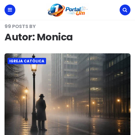
Portal
Um
Menu
Search
99 POSTS BY
Autor:
Monica
IGREJA CATÓLICA