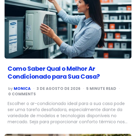
Como Saber Qual o Melhor Ar
Condicionado para Sua Casa?
POSTED
by
MONICA
3 DE AGOSTO DE 2026
5
MINUTE READ
BY
0 COMMENTS
Escolher o ar-condicionado ideal para a sua casa pode
ser uma tarefa desafiadora, especialmente diante da
variedade de modelos e tecnologias disponíveis no
mercado. Seja para proporcionar conforto térmico nos…