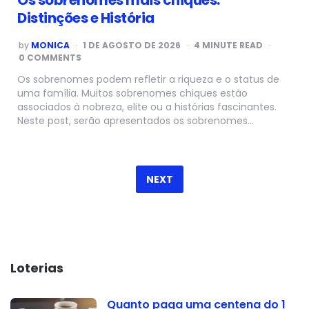
Distinções e História
POSTED
by
MONICA
1 DE AGOSTO DE 2026
4
MINUTE READ
BY
0 COMMENTS
Os sobrenomes podem refletir a riqueza e o status de
uma família. Muitos sobrenomes chiques estão
associados à nobreza, elite ou a histórias fascinantes.
Neste post, serão apresentados os sobrenomes…
Paginação
de
NEXT
posts
Loterias
Quanto paga uma centena do 1