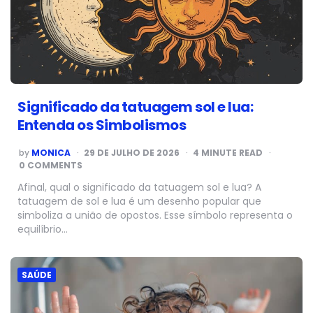
Significado da tatuagem sol e lua:
Entenda os Simbolismos
POSTED
by
MONICA
29 DE JULHO DE 2026
4
MINUTE READ
BY
0 COMMENTS
Afinal, qual o significado da tatuagem sol e lua? A
tatuagem de sol e lua é um desenho popular que
simboliza a união de opostos. Esse símbolo representa o
equilíbrio…
SAÚDE