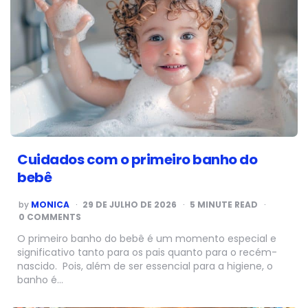
Cuidados com o primeiro banho do
bebê
POSTED
by
MONICA
29 DE JULHO DE 2026
5
MINUTE READ
BY
0 COMMENTS
O primeiro banho do bebê é um momento especial e
significativo tanto para os pais quanto para o recém-
nascido. Pois, além de ser essencial para a higiene, o
banho é…