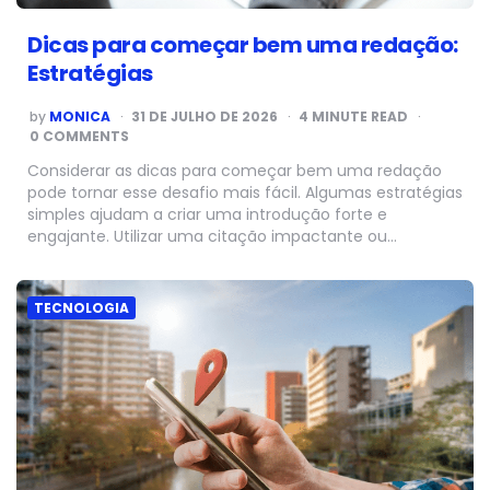
Dicas para começar bem uma redação:
Estratégias
POSTED
by
MONICA
31 DE JULHO DE 2026
4
MINUTE READ
BY
0 COMMENTS
Considerar as dicas para começar bem uma redação
pode tornar esse desafio mais fácil. Algumas estratégias
simples ajudam a criar uma introdução forte e
engajante. Utilizar uma citação impactante ou…
TECNOLOGIA