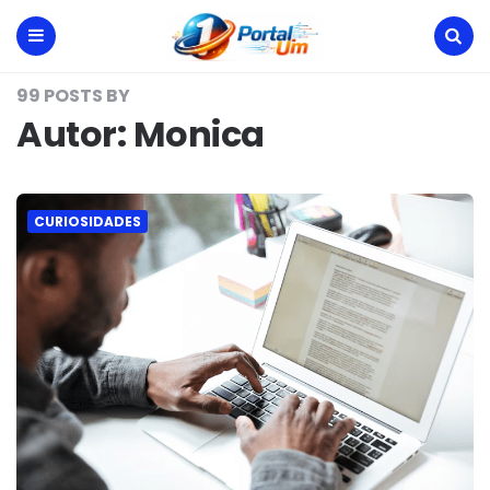
Portal
Um
Menu
Search
99 POSTS BY
Autor:
Monica
CURIOSIDADES