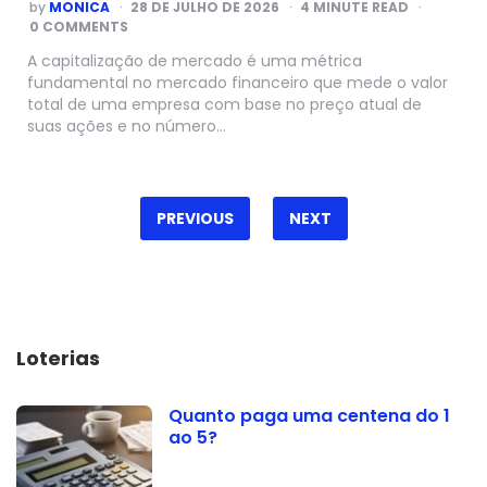
POSTED
by
MONICA
28 DE JULHO DE 2026
4
MINUTE READ
BY
0 COMMENTS
A capitalização de mercado é uma métrica
fundamental no mercado financeiro que mede o valor
total de uma empresa com base no preço atual de
suas ações e no número…
Paginação
de
PREVIOUS
NEXT
posts
Loterias
Quanto paga uma centena do 1
ao 5?