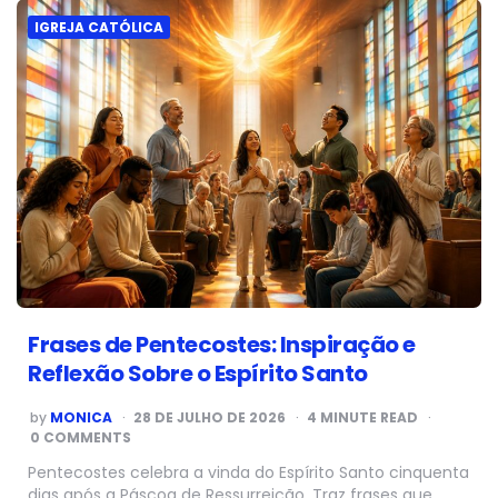
IGREJA CATÓLICA
Frases de Pentecostes: Inspiração e
Reflexão Sobre o Espírito Santo
POSTED
by
MONICA
28 DE JULHO DE 2026
4
MINUTE READ
BY
0 COMMENTS
Pentecostes celebra a vinda do Espírito Santo cinquenta
dias após a Páscoa de Ressurreição. Traz frases que