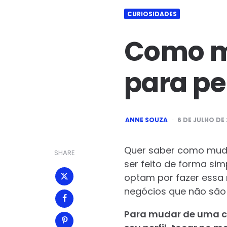
CURIOSIDADES
Como mu
para pe
POSTED
ANNE SOUZA
6 DE JULHO DE
BY
Quer saber como muda
SHARE
ser feito de forma si
optam por fazer essa
negócios que não são 
Para mudar de uma co