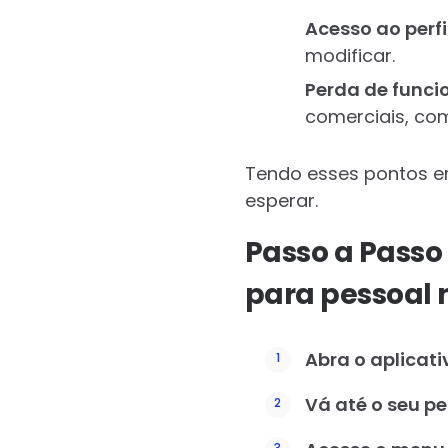
Acesso ao perfil
modificar.
Perda de funci
comerciais, co
Tendo esses pontos e
esperar.
Passo a Passo
para pessoal 
Abra o aplicat
Vá até o seu per