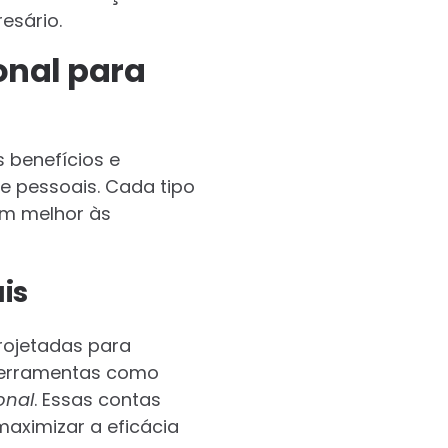
esário.
onal para
 benefícios e
 e pessoais. Cada tipo
em melhor às
is
projetadas para
 ferramentas como
ional
. Essas contas
aximizar a eficácia