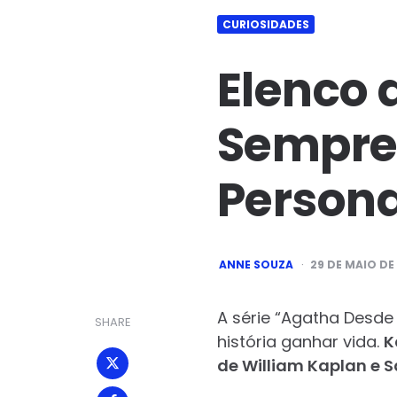
CURIOSIDADES
Elenco 
Sempre:
Persona
POSTED
ANNE SOUZA
29 DE MAIO DE
BY
A série “Agatha Desde
SHARE
história ganhar vida.
K
de William Kaplan e S