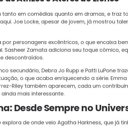
hou tanto em comédias quanto em dramas, e traz
 aqui. Joe Locke, apesar de jovem, já mostrou tal
 por personagens excêntricos, o que encaixa be
al. Sasheer Zamata adiciona seu toque cômico, eq
e descontraídos.
nco secundário, Debra Jo Rupp e Patti LuPone tra
atuação, o que acaba enriquecendo a série. Emma C
tierrez-Riley também aparecem, cada um contribu
 ainda mais interessante.
ha: Desde Sempre no Univer
 explora de onde veio Agatha Harkness, que já t