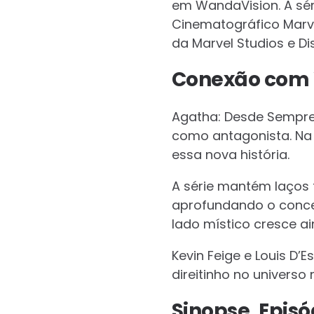
em WandaVision. A sér
Cinematográfico Marv
da Marvel Studios e Di
Conexão com 
Agatha: Desde Sempre
como antagonista. Na s
essa nova história.
A série mantém laços
aprofundando o conce
lado místico cresce ai
Kevin Feige e Louis D’
direitinho no universo
Sinopse, Epis