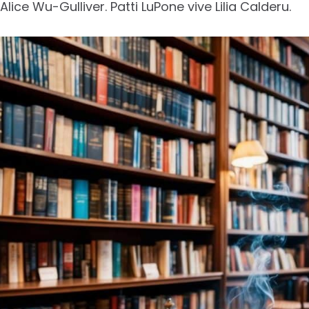
ice Wu-Gulliver. Patti LuPone vive Lilia Calderu.