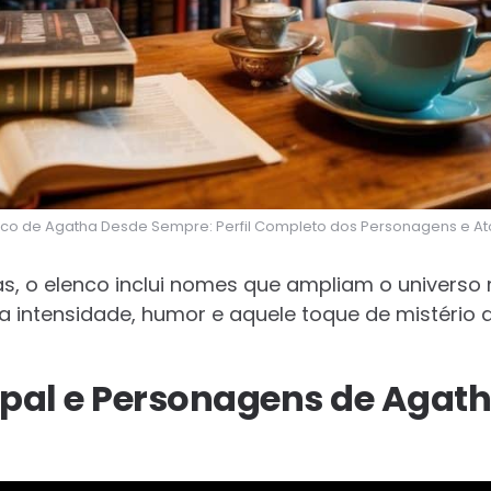
nco de Agatha Desde Sempre: Perfil Completo dos Personagens e At
s, o elenco inclui nomes que ampliam o universo
ra intensidade, humor e aquele toque de mistério 
ipal e Personagens de Agat