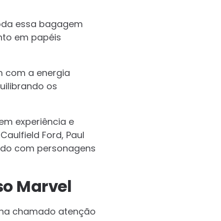
 toda essa bagagem
ento em papéis
m com a energia
uilibrando os
zem experiência e
aulfield Ford, Paul
indo com personagens
so Marvel
inha chamado atenção