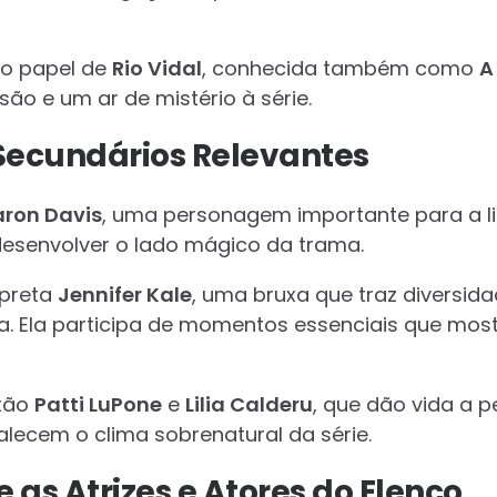
o papel de
Rio Vidal
, conhecida também como
A
ão e um ar de mistério à série.
Secundários Relevantes
ron Davis
, uma personagem importante para a li
 desenvolver o lado mágico da trama.
rpreta
Jennifer Kale
, uma bruxa que traz diversid
ia. Ela participa de momentos essenciais que mos
tão
Patti LuPone
e
Lilia Calderu
, que dão vida a
rtalecem o clima sobrenatural da série.
 as Atrizes e Atores do Elenco