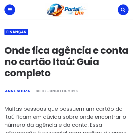
Portal
Um
Menu
Search
FINANÇAS
Onde fica agência e conta
no cartão Itaú: Guia
completo
POSTED
ANNE SOUZA
30 DE JUNHO DE 2026
BY
Muitas pessoas que possuem um cartão do
Itaú ficam em dúvida sobre onde encontrar o
número da agência e da conta. Essa
informação é essencial para realizar diversas