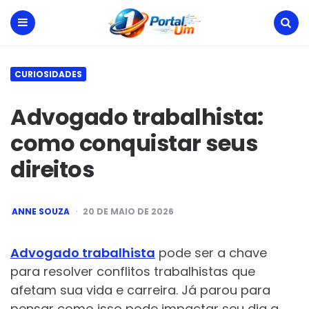
Portal
Um
Menu
Search
CURIOSIDADES
Advogado trabalhista:
como conquistar seus
direitos
POSTED
ANNE SOUZA
20 DE MAIO DE 2026
BY
Advogado trabalhista
pode ser a chave
para resolver conflitos trabalhistas que
afetam sua vida e carreira. Já parou para
pensar como isso pode impactar seu dia a