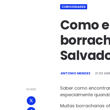
CURIOSIDADES
Como e
borrach
Salvado
POSTED
ANTONIO MENDES
21 DE ABR
BY
Saber como encontrar 
SHARE
especialmente quando
Muitas borracharias o