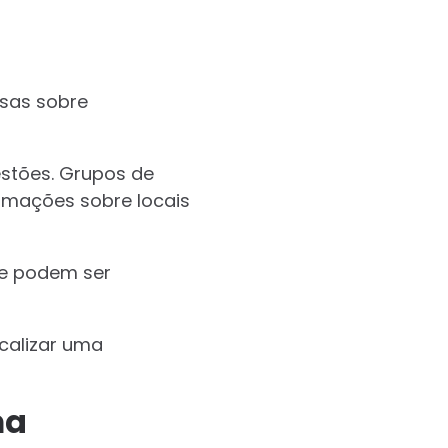
osas sobre
estões. Grupos de
rmações sobre locais
ue podem ser
calizar uma
ma