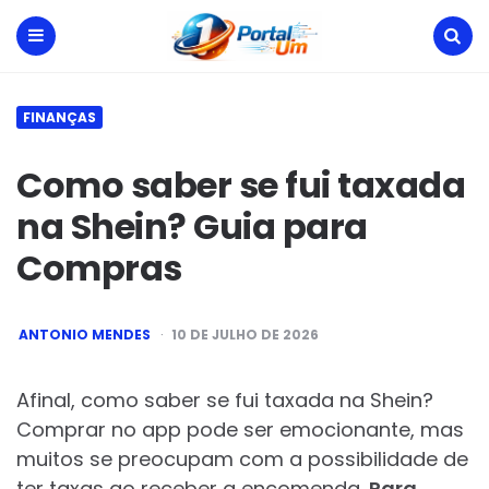
Portal
Um
Menu
Search
FINANÇAS
Como saber se fui taxada
na Shein? Guia para
Compras
POSTED
ANTONIO MENDES
10 DE JULHO DE 2026
BY
Afinal, como saber se fui taxada na Shein?
Comprar no app pode ser emocionante, mas
muitos se preocupam com a possibilidade de
ter taxas ao receber a encomenda.
Para