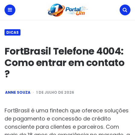
Portal
Um
Menu
Search
DICAS
FortBrasil Telefone 4004:
Como entrar em contato
?
POSTED
ANNE SOUZA
1 DE JULHO DE 2026
BY
FortBrasil é uma fintech que oferece soluções
de pagamento e concessão de crédito
consciente para clientes e parceiros. Com
mais de 18 anos de experiência no mercado, a