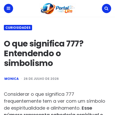
Portal
Um
Menu
Search
CURIOSIDADES
O que significa 777?
Entendendo o
simbolismo
POSTED
MONICA
26 DE JULHO DE 2026
BY
Considerar o que significa 777
frequentemente tem a ver com um símbolo
de espiritualidade e alinhamento.
Esse
número representa sabedoria espiritual e