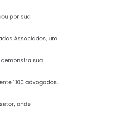
cou por sua
gados Associados, um
ue demonstra sua
nte 1.100 advogados.
setor, onde