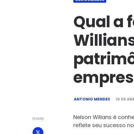
Qual a 
Willian
patrimô
empres
POSTED
ANTONIO MENDES
10 DE ABR
BY
Nelson Wilians é conh
SHARE
reflete seu sucesso no 