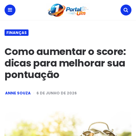
Portal
Um
Menu
Search
FINANÇAS
Como aumentar o score:
dicas para melhorar sua
pontuação
POSTED
ANNE SOUZA
6 DE JUNHO DE 2026
BY