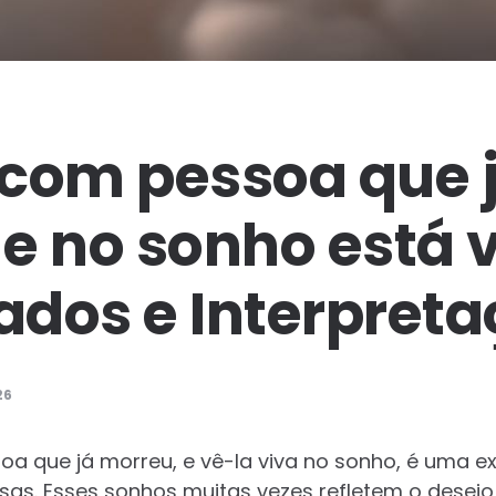
com pessoa que 
e no sonho está v
cados e Interpret
26
 que já morreu, e vê-la viva no sonho, é uma e
as. Esses sonhos muitas vezes refletem o desej