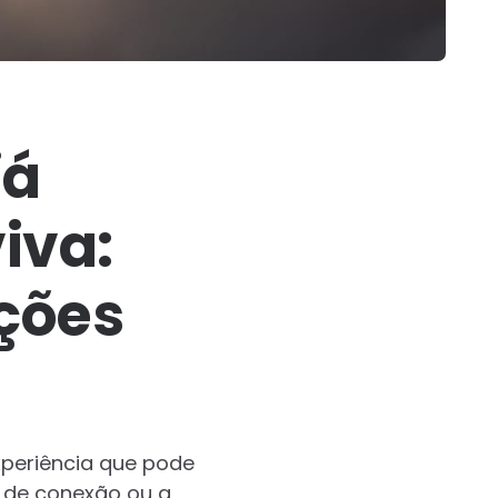
já
iva:
ações
xperiência que pode
o de conexão ou a