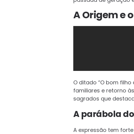
A Origem e o
O ditado “O bom filh
familiares e retorno à
sagrados que destacam
A parábola do 
A expressão tem forte