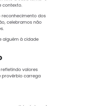
e contexto.
 o reconhecimento dos
são, celebramos não
s.
de alguém à cidade
o
refletindo valores
e provérbio carrega