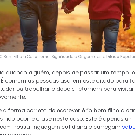
O Bom Filho a Casa Torna: Significado e Origem deste Ditado Popula
a quando alguém, depois de passar um tempo lon
r. É comum as pessoas usarem este ditado para fal
dar ou trabalhar e depois retornam para visitar 
vamente.
e a forma correta de escrever é “o bom filho a ca
ois não ocorre crase neste caso. Este é apenas um
ecem nossa linguagem cotidiana e carregam
sabe
em geração.