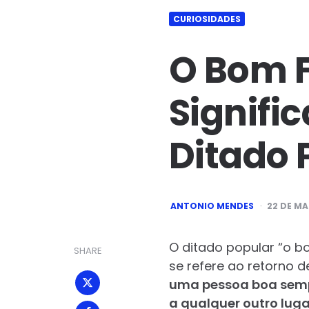
CURIOSIDADES
O Bom F
Signifi
Ditado 
POSTED
ANTONIO MENDES
22 DE MA
BY
O ditado popular “o b
SHARE
se refere ao retorno 
uma pessoa boa sempre
a qualquer outro luga