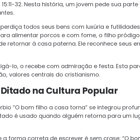
15:11-32. Nesta história, um jovem pede sua parte
antes.
perdiça todos seus bens com luxúria e futilidade
ara alimentar porcos e com fome, o filho pródigo
e retornar à casa paterna. Ele reconhece seus err
tigá-lo, o recebe com admiração e festa. Esta par
o, valores centrais do cristianismo.
 Ditado na Cultura Popular
bio “O bom filho a casa torna” se integrou prof
ditado é usado quando alguém retorna para um luga
 a forma correta de escrever é sem crase: “O bom