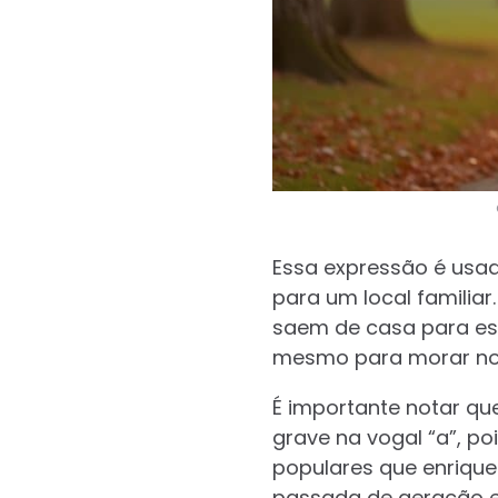
Essa expressão é usad
para um local familia
saem de casa para estu
mesmo para morar no
É importante notar qu
grave na vogal “a”, p
populares que enriqu
passada de geração 