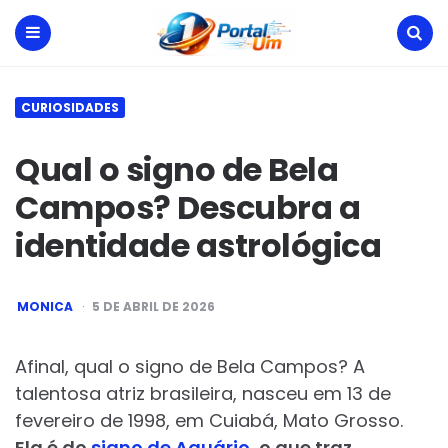
Portal
Um
Menu
Search
CURIOSIDADES
Qual o signo de Bela
Campos? Descubra a
identidade astrológica
POSTED
MONICA
5 DE ABRIL DE 2026
BY
Afinal, qual o signo de Bela Campos? A
talentosa atriz brasileira, nasceu em 13 de
fevereiro de 1998, em Cuiabá, Mato Grosso.
Ela é do
signo de Aquário
, o que traz